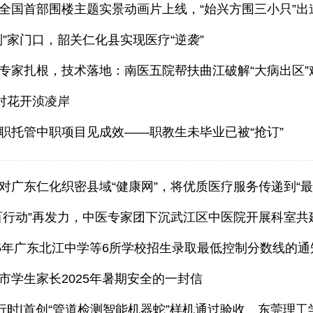
全国首部围楼主题实景动画片上线，“始兴方围三小只”出
到”家门口，韶关仁化县实现医疗“逆袭”
专家扎根，技术落地：南医五院帮扶曲江破解“大病出区”
结对花开浈凌岸
职托管中职项目见成效——职教生未毕业已被“抢订”
对广东仁化织密县域“健康网”，将优质医疗服务传递到“最
百行动”再发力，中医专家团下沉武江区中医院开展科室共
25年广东北江中学等6所学校招生录取最低控制分数线的通
市学生家长2025年暑期安全的一封信