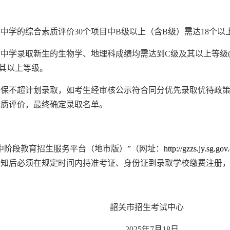
州中学的综合素质评价
30
个项目中
B
级以上（含
B
级）需达
18
个以
州中学录取新生的生物学、地理科成绩均需达到
C
级及其以上等级
其以上等级。
保不超计划录取
，
如考生经审核公示符合同分优先录取优待政
素质评价，最终确定录取名单
。
中阶段教育招生服务平台
（
地市版
）
”
（
网址：
http://gzzs.jy.sg.go
通知后必须在规定时间内持准考证、身份证到录取学校缴费注册
韶关市招生考试中心
2025
年
7
月
18
日