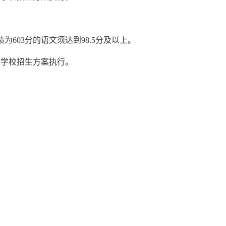
绩为
603
分的语文须达到
98.5
分及以上。
按学校招生方案执行。