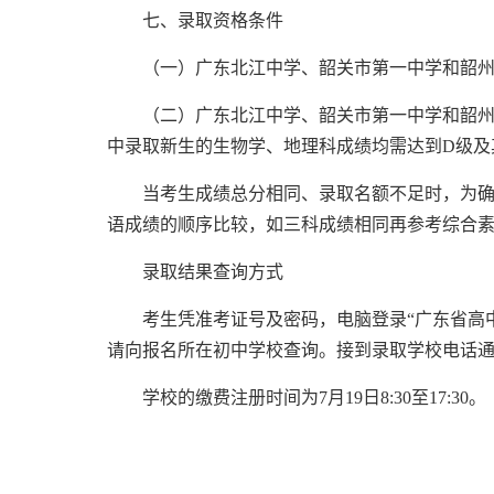
七、录取资格条件
（一）广东北江中学、韶关市第一中学和韶
（二）广东北江中学、韶关市第一中学和韶
中录取新生的生物学、地理科成绩均需达到
D
级及
当考生成绩总分相同、录取名额不足时，为确
语成绩
的顺序比较，
如三科成绩相同再
参考综合
录取结果查询方式
考生凭
准考证号及密码，
电脑登录
“广东省高
请向报名所在初中学校查询。接到录取学校电话
学校的缴费注册时间为
7
月
19
日
8:30
至
17:30
。