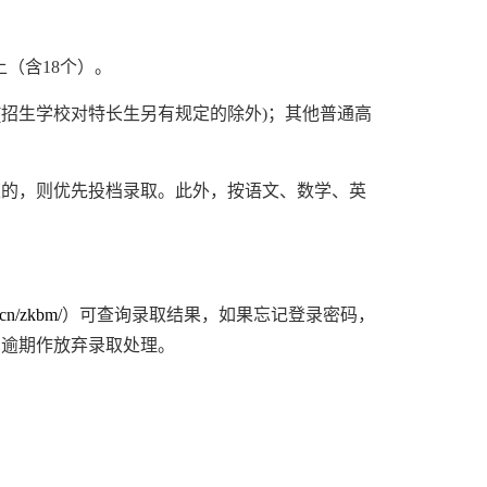
上（含
18
个）。
(
招生学校对特长生另有规定的除外
)
；其他普通高
策的，则优先投档录取。此外，
按
语文、数学、英
v.cn/zkbm/
）
可查询录取结果
，
如果忘记登录密码，
，逾期作放弃录取处理。