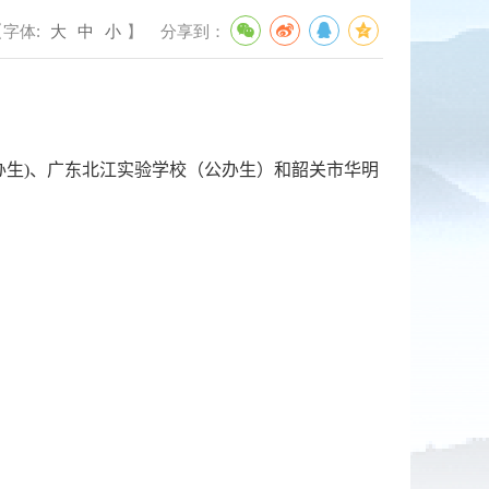
【字体:
大
中
小
】
分享到：
办生
)
、广东北江实验学校（公办生）和
韶关市华明