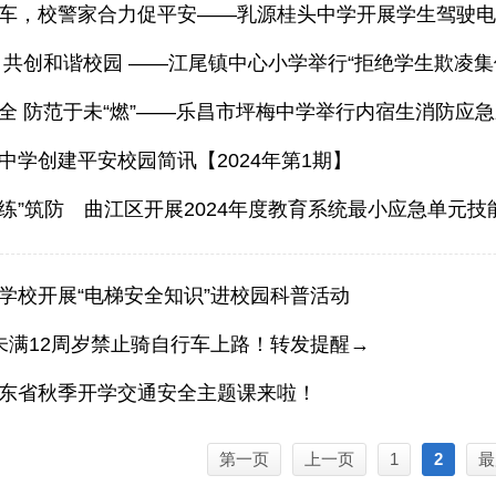
车，校警家合力促平安——乳源桂头中学开展学生驾驶
 共创和谐校园 ——江尾镇中心小学举行“拒绝学生欺凌集
全 防范于未“燃”——乐昌市坪梅中学举行内宿生消防应
中学创建平安校园简讯【2024年第1期】
以“练”筑防 曲江区开展2024年度教育系统最小应急单元技
学校开展“电梯安全知识”进校园科普活动
未满12周岁禁止骑自行车上路！转发提醒→
东省秋季开学交通安全主题课来啦！
第一页
上一页
1
2
最