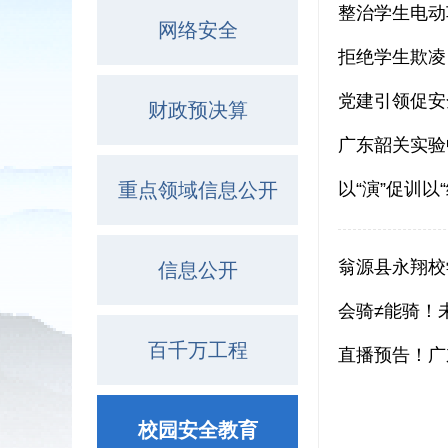
整治学生电动
网络安全
拒绝学生欺凌
党建引领促安
财政预决算
广东韶关实验
重点领域信息公开
以“演”促训
翁源县永翔校
信息公开
会骑≠能骑！
百千万工程
直播预告！广
校园安全教育