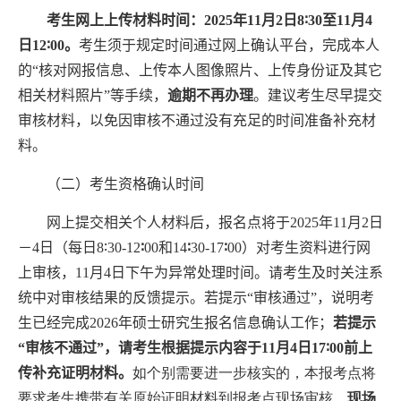
考生网上上传材料时间：
202
5
年
11
月
2
日
8
∶
3
0
至
11
月
4
日
1
2
∶00
。
考生须于规定时间通过网上确认平台，完成本人
的“核对网报信息、上传本人图像照片、上传身份证及其它
相关材料照片”等手续，
逾期不再办理
。建议考生尽早提交
审核材料，以免因审核不通过没有充足的时间准备补充材
料。
（二）考生资格确认时间
网上提交相关个人材料后，报名点将于
2025
年
11
月
2
日
－
4
日（每日
8∶30-12
∶
00
和
14
∶
30-17
∶
00
）对考生资料进行网
上审核，
11
月
4
日
下
午为异常处理时间。请考生及时关注系
统中对审核结果的反馈提示。若提示“审核通过”，说明考
生已经完成
202
6
年硕士研究生报名信息确认工作；
若提示
“审核不通过”，请考生根据提示内容于
11
月
4
日
1
7
∶00
前上
传补充证明材料。
如个别需要进一步核实的，本报考点将
要求考生携带有关原始证明材料到报考点现场审核。
现场