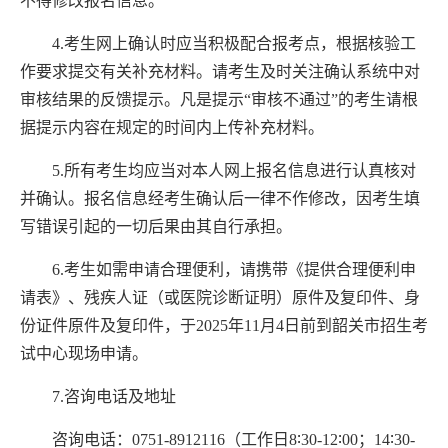
不得修改报名信息。
4.
考生网上确认时应当积极配合报考点，根据核验工
作要求提交有关补充材料。请考生及时关注确认系统中对
审核结果的反馈提示。凡是提示“审核不通过”的考生请根
据提示内容在规定的时间内上传补充材料。
5.
所有考生均应当对本人网上报名信息进行认真核对
并确认。报名信息经考生确认后一律不作修改，因考生填
写错误引起的一切后果由其自行承担。
6.
考生如需申请合理便利，请携带《提供合理便利申
请表》、残疾人证（或医院诊断证明）原件及复印件、身
份证件原件及复印件，于
2025
年
11
月
4
日前到韶关市招生考
试中心现场申请。
7
.
咨询电话及地址
咨询电话：
0751-8912116
（
工作日
8∶30-12∶00
；
14∶30-