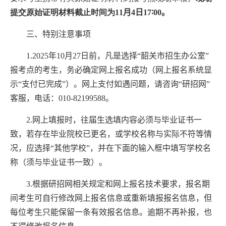
提交原始证明材料截止时间为
11
月
4
日
1
7
∶00
。
三、特别注意事项
1.202
5
年
10
月
2
7
日前，凡是选择“韶关市招生
办公室
”
报考点的考生，务必确定网上报名成功（网上报名系统显
示“支付已完成”）。网上支付如遇问题，请咨询“研招网”
客服，电话：
010-82199588
。
2.
网上填报时，往届生选填内容必须与毕业证书一
致，若存在毕业院校已更名，或学校名称与实际不符等情
况，应选择“其他学校”，并在下面的输入框中填写学校名
称
（
须与毕业证书一致
）
。
3.
根据研招网相关规定和网上报名技术要求，报名期
间考生可自行修改网上报名信息或重新填报报名信息，但
每位考生只能保留一条有效报名信息。逾期不再补报，也