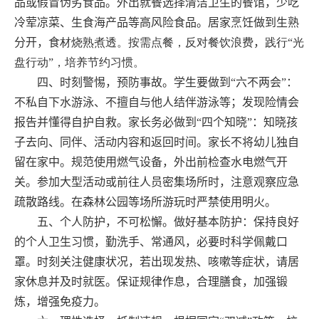
品或假冒伪劣食品
。外出就餐选择清洁卫生的餐馆，
少吃
冷荤凉菜、生食海产品等高风险食品
。居家烹饪做到生熟
分开，食
材烧熟煮透。按需点餐，
反对餐饮浪费
，
践行“光
盘行动”，培养节约习惯。
四、时刻警惕，预防事故
。
学生要做到“六不两会”：
不私自下水游泳、不擅自与他人结伴游泳等；发现险情会
报告并懂得自护自救。家长务必做到“四个知晓”：知晓孩
子去向、同伴、活动内容和返回时间。家长不将幼儿独自
留在家中。规范使用燃气设备，外出前检查水电燃气开
关。参加大型活动或前往人员密集场所时，注意观察应急
疏散路线。在森林公园等场所游玩时
严禁使用明火
。
五、个人防护，不可松懈
。
做好基本防护
：保持良好
的个人卫生习惯，勤洗手、常通风，必要时科学佩戴口
罩。
时刻
关注健康状况
，
若出现发热、咳嗽等症状，请居
家休息并及时就医。保证规律作息，合理膳食，加强锻
炼，增强免疫力。