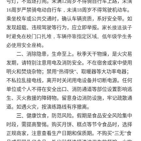
号灯，不追逐打闹。未满
12
周岁不得骑自行车上路，
未满
16
周岁严禁骑电动自行车
，未满
18
周岁不得驾驶机动车。
乘坐校车或公共交通时，确认车辆资质，系好安全带。如
发现超载、违规驾驶等行为，应立即举报。
家长
接送孩子
时避免在校门口扎堆，车辆停靠指定区域。低年级学生务
必使用安全座椅
。
二、消除隐患，生命至上
。
秋季天干物燥，是火灾易
发期，请特别注意用电及消防安全。不在宿舍或家中使用
明火和焚烧杂物；
禁用“热得快”、取暖器等大功率电器
；
不私拉乱接电线，离开时关闭用电设备并切断电源。任何
单位或个人不得在安全出口、消防通道等部位设置影响逃
生、灭火救援的障碍物。留意身边消防设施，牢记疏散通
道。如遇火灾，按演练路线有序撤离。
三、
健康饮食，防范风险
。
假期是食品安全风险集中
时段，需提高警惕。购买月饼、糕点等节令食品时，选择
正规商家，注意查看生产日期和保质期。
不购买“三无”食