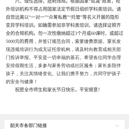
六、理性选择，抵制违规
。
根据国家“双减”政策，
校
外培训机构不得占用国家法定节假日组织学科类培训
。请
自觉远离以“一对一”“众筹私教”“托管”等名义开展的隐形
变异学科培训。如确需参加非学科类培训，请选择证照齐
全的合规机构。
勿一次性缴纳超过
3
个月或
60
课时、或超过
5000
元的费用
，并签订规范合同，索要缴费票据。
家长
发
现违规培训行为或无证托管机构，请及时向教育或相关部
门投诉举报。平安是一切幸福的基石。希望各位同学合理
安排假期生活，多参与家务劳动或社区服务；家长多陪伴
孩子，关注其情绪变化。让我们携手努力，共同守护孩子
的安全与健康！
祝愿全市师生和家长节日快乐，平安顺意！
韶关市各部门链接