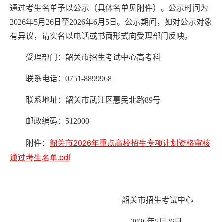
通过考生名单予以公示（具体名单见附件）。公示时间为
202
6
年
5
月
26
日至
202
6
年
6
月
5
日。公示期间，如对公示对象
有异议，请实名以电话或书面形式向受理部门反映。
受理部门：韶关市招生考试中心高考科
联系电
话：
0751-
8899968
联系地址：韶关市
武江区惠民北路
89
号
邮政编码：
5120
00
韶关市2026年重点高校招生专项计划资格审核
附件：
通过考生名单.pdf
韶关市招生考试中心
2026
年
5
月
26
日