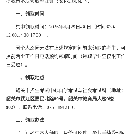
将我市本次领取毕业证书安排通知如下：
一、领
取
时间
集中领取时间：
202
6
年
4
月
29
日
-
30
日
（
时间
8∶30-
12∶00,14∶30-17∶30
）
。
因个人原因无法在上述规定时间前来领取的考生，可
提前两个工作日电话预约领取时间（领取毕业证仅限工作
日受理）。
二、领
取
地点
韶关市招生考试中心自学考试与社会考试科（
地址：
韶关市武江区惠民北路
89
号，韶关市教育局大楼
9
楼
90
2
），联系电话：
0751-8912116
。
三、
领取办法
（一）
考生
本人领取：身份证原件、毕业手续受理回