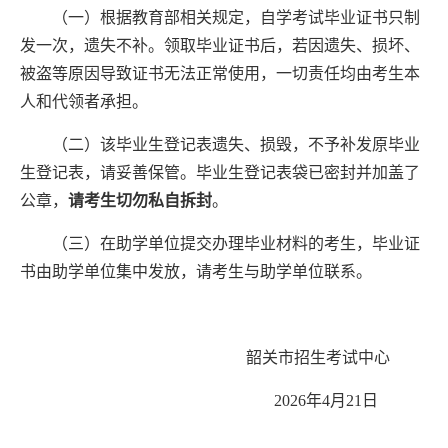
（一）
根据
教育
部相关
规定，自
学
考
试
毕业证
书
只
制
发一次，遗失不补。领取毕业证书后
，若因
遗失、损坏、
被盗等
原因导致证书无法正常
使用
，一切责任均由考生本
人和代领者承担。
（二）该毕业生登记表遗失、损毁，不予补发原毕业
生登记表，请妥善保管。毕业生登记表袋已密封
并加盖了
公章
，
请
考生
切勿私
自拆封
。
（三）在助学单位提交办理毕业
材
料的考生，毕业证
书由助学单位集中发放，请考生与助学单位联系。
韶关市招生考试中心
202
6
年
4
月
21
日