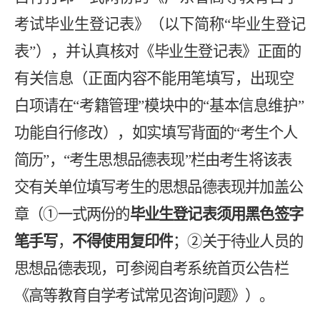
考试毕业生登记表》（以下简称“毕业生登记
表”），
并认真核对《毕业生登记表》正面的
有关信息（正面内容不能用笔填写，出现空
白项请在“考籍管理”模块中的“基本信息维护”
功能自行修改），如实填
写背面的“考生个人
简历
”，“
考生思想品德表现”栏由考生将该表
交有关单位填写考生的思想品德表现并加盖公
章
（
①
一式两份
的
毕业生登记表
须用黑色签字
笔手写
，
不
得使
用复印件
；
②
关于待业人员的
思想品德表现，可参阅自考系统首页公告栏
《高等教育自学考试常见咨询问题》）
。