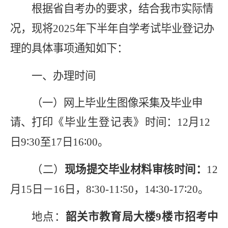
根据省自考办的要求，结合我市实际情
况，现将
202
5
年
下
半年自学考试毕业登记办
理的具体事项通知如下
：
一、办理时间
（一）网上毕业生图像采集及毕业申
请、打印
《毕业生登记表》
时间：
12
月
12
日
9∶30
至
1
7
日
16∶00
。
（二）
现场提交
毕业
材料审核时间
：
12
月
1
5
日
－
1
6
日，
8∶30-11∶50
，
14∶30-17∶20
。
地点
：
韶关市教育局大楼
9
楼市招考中