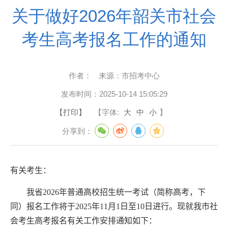
关于做好2026年韶关市社会
考生高考报名工作的通知
作者：
来源：
市招考中心
发布时间：
2025-10-14 15:05:29
【打印】
【字体:
大
中
小
】
分享到：
有关考生：
我省
202
6
年普通高校招生统一考试（简称高考，下
同）报名工作将于
202
5
年
11
月
1
日至
10
日进行。现就
我市社
会考生高考
报名
有关
工作安排通知如下
：