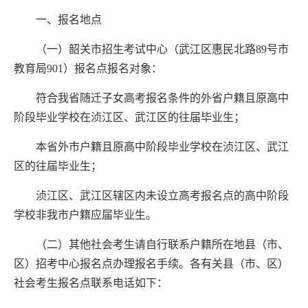
一、报名地点
（
一
）韶关
市
招生考试中心（
武江区惠民北路
89
号市
教育局
901
）
报名点
报名对象：
符合我省随迁子女高考报名条件的外省户籍
且
原高中
阶段
毕业学校在
浈江
区
、武江区
的往届毕业生
；
本省外市
户籍
且
原高中
阶段
毕业学校在
浈江
区
、武江
区
的往届毕业生
；
浈江
区
、武江区辖区
内未设立高考报名点的高中阶段
学校
非我市户籍
应届毕业生。
（
二
）
其他社会考生请自行联系户籍所在地县（市、
区）
招考中心
报名点
办理报名手续。各有关县（市、区）
社会考生
报名点
联系电话如下：