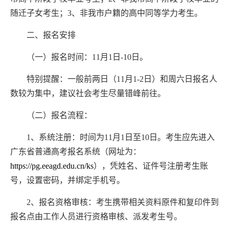
随迁子女考生；
3
、非我市户籍的高中同等学力考生。
二、报名安排
（一）报名时间：
11
月
1
日
-10
日。
特别提醒：一般
前两
日（
11
月
1-2
日）
和
周六日报名
人
数
较为集中，建议社会考生尽量错峰前往。
（二）
报名流程：
1
、
系统注册
：
时间为
11
月
1
日至
10
日。考生应先进
入
广东省普通高考报名系统（网址为：
https://pg.eeagd.edu.cn/ks
），凭姓名、证件号注册考生账
号，设置密码，并绑定手机号。
2
、报名资格审核：考生
携带相关资料原件和复印件到
报名点由工作人员进行资格审核、派发考生号
。