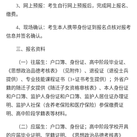
3
、
网上预报：
考生自行
网上预报
后，完成网上报名、
缴费。
4
、
现场确认
：
考生本人携带
身份证
到报名点核对报考
信息并签名确认。
三、报名资料
（一）往届生：户口簿、身份证、
高中阶段
毕业证
、
《
思想政治品德考核表
》（见附件）、
退役证（退役士兵
提供）、专业技能课程证书（
3+
证书
考生提供）；外省户
籍的随迁子女提供《随迁子女资格审核表》、本人身份证
和户口簿、
监护人
身份证和户口簿、
监护人
居住证办理
证
明
、
监护人
社保（含养老保险和医疗保险）
参保
缴费
证
明
、
高中阶段学籍表
等材料。
（二）应届生：户口簿、身份证；
高中阶段
学校开具
的应届毕业证明、学籍证明、
《
思想政治品德考核表
》