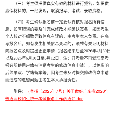
（三）考生须提供真实有效的材料进行报名，如提供
虚假材料的，一经发现，取消报考、考试、录取资格。
（四）考生确认报名前一定要认真核对报名所有信
息，如有错误的要及时完成修改才能确认签名，如因考生
个人核对不细致导致信息有误的，由考生本人负责。在高
考报名后，如有发生相关信息变动的，须凭有关证明材料
向报名点及时提出更正申请（
报名结束后至
202
6
年
4
月
30
日
以及
2026
年
6
月
10
日至
6
月
12
日，注：
开考后不再受理高考
报名所使用户籍被注销考生的修改信息申请
），以免影响
后续录取、学籍备案等。
因考生未及时
提交修改信息申请
而造成的遗留问题由考生本人承担责任
。
（粤招〔2025〕7号）关于做好广东省2026年
附件：
普通高校招生统一考试报名工作的通知.doc