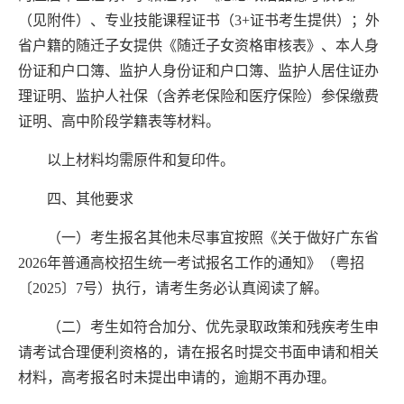
（见附件）、
专业技能课程证书（
3+
证书考生提供
）；外
省户籍的随迁子女提供《随迁子女资格审核表》、本人身
份证和户口簿、
监护人
身份证和户口簿、
监护人
居住证办
理
证明
、
监护人
社保（含养老保险和医疗保险）
参保
缴费
证明
、
高中阶段学籍表
等材料。
以上材料均需原件和复印件。
四、
其他
要求
（一）考生报名其他未尽事宜按照《关于做好广东省
2026
年普通高校招生统一考试报名工作的通知》（粤招
〔
2025
〕
7
号）执行，请考生务必认真阅读了解。
（二）考生如符合加分、优先录取政策和残疾考生申
请考试合理便利资格的，请在报名时提交书面申请和相关
材料，高考报名时未提出申请的，逾期不再办理。