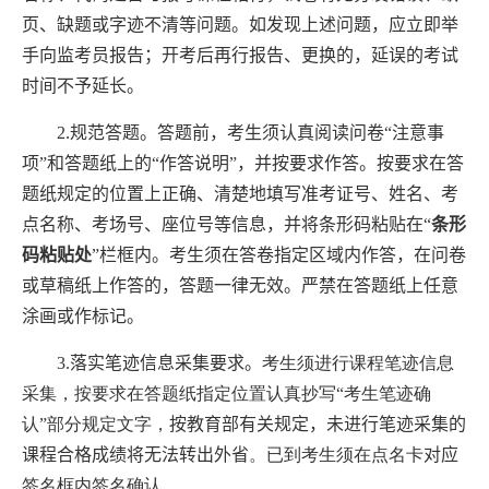
页、缺题或字迹不清等问题。如发现上述问题，
应
立
即举
手向监考员报告
；
开考后再行报告、更换的，延误的考试
时间不予延长。
2
.
规范答题。答题前，考生须认真阅读问卷“注意事
项”和答题纸上的“作答说明”，并按要求作答。按要求在答
题纸规定的位置上正确、清楚地填写准考证号、姓名、考
点名称、考场号、座位号等信息，并将条形码粘贴在“
条形
码粘贴处
”栏框内。考生须在答卷
指定区域内作答
，在问卷
或草稿纸上作答的，答题一律无效。严禁在答题纸上任意
涂画或作标记。
3.
落实笔迹信息采集要求。
考生须进行课程笔迹信息
采集，
按要求在答题纸指定位置认真抄写“考生笔迹确
认”部分规定文字，
按教育部有关规定，未进行笔迹采集的
课程合格成绩将无法转出外省
。已到考生须在点名卡
对应
签名框内签名确认。