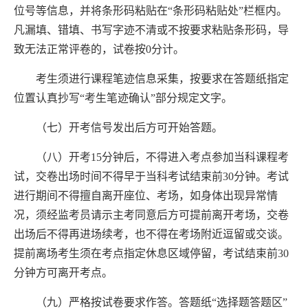
位号等信息，并将条形码粘贴在“条形码粘贴处”栏框内。
凡漏填、错填、书写字迹不清或不按要求粘贴条形码，导
致无法正常评卷的，试卷按
0
分计。
考生须进行课程笔迹信息采集，按要求在答题纸指定
位置认真抄写“考生笔迹确认”部分规定文字。
（七）开考信号发出后方可开始答题。
（八）开考
15
分钟后，不得进入考点参加当科课程考
试，交卷出场时间不得早于当科考试结束前
30
分钟。考试
进行期间不得擅自离开座位、考场，如身体出现异常情
况，须经监考员请示主考同意后方可提前离开考场，交卷
出场后不得再进场续考，也不得在考场附近逗留或交谈。
提前离场考生须在考点指定休息区域停留，考试结束前
30
分钟方可离开考点。
（九）严格按试卷要求作答。答题纸“选择题答题区”