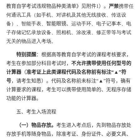
教育自学考试违规物品种类清单》见附件
1
）。
严禁
携带任
何通讯工具（如手机、对讲机及其他无线接收、传送设
备）、智能手表、
智能眼镜、
运动手环、电子记事本、电
子存储记忆录放设备、照相机、涂改液、修正带等与考试
无关的物品进入考场。
特别提醒
：根据高等教育自学考试的课程考核要求，
考生在参加部分科目考试时，
不允许携带使用任何型号的
计算器
（
准考证上此类课程代码及名称前有标注“▲”符
号
，请考生知悉）。代码及名称前
未
标注“▲”符号，确有
计算要求的课程，考生可以携带使用简单的、无程序存储
功能的计算器。
五、考生入场流程
（一）物品存放。
考生进入考点后，先到物品存放处
存放手机等随身物品，除准考证、身份证件、必要文具、