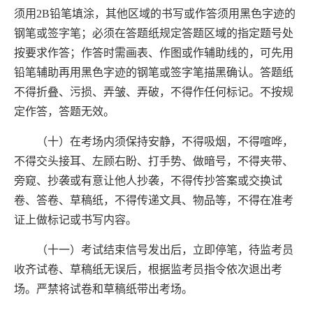
须用
2B
铅笔填涂，其他区域的书写或作答须用黑色字迹的
钢笔或签字笔；必须在答题纸规定答题区域的指定题号处
按要求作答；作答时需画表、作图或作辅助线的，可先用
铅笔辅助再用黑色字迹的钢笔或签字笔描黑确认。答题纸
不得折叠、污损、弄皱、弄破，不得作任何标记。不按规
定作答，答题无效。
（十）在考场内须保持安静，不得吸烟，不得喧哗，
不得交头接耳、左顾右盼、打手势、做暗号，不得夹带、
旁窥、抄袭或有意让他人抄袭，不得传抄答案或交换试
卷、答卷、草稿纸，不得传递文具、物品等，不得在准考
证上做标记或书写内容。
（十一）考试结束信号发出后，立即停笔，待监考员
收齐试卷、草稿纸无误后，根据监考员指令依次退出考
场。严禁将试卷和草稿纸带出考场。