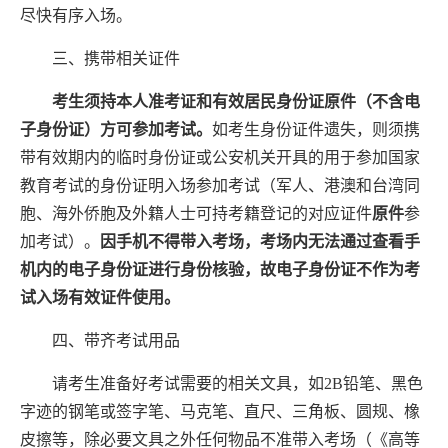
尽快有序入场。
三、携带相关证件
考生须持本人准考证和有效居民身份证
原件
（不含电
子身份证）方可参加考试。
如考生身份证件遗失，则须携
带有效期内的临时身份证或公安机关开具的用于参加国家
教育考试
的
身份证明入场参加考试（军人、港澳和台湾同
胞、海外侨胞及外籍人士可持考籍登记的对应证件
原件
参
加考试）。
因手机不得带入考场，考场内无法通过查看手
机内的电子身份证进行身份核验，故电子身份证不作为考
试入场有效证件使用。
四、带齐考试用品
请考生准备好考试需要的相关文具，如
2B
铅笔、黑色
字迹的钢笔或签字笔、马克笔、直尺、三角板、圆规、橡
皮擦等，除必要文具之外任何物品不准带入考场（《高等