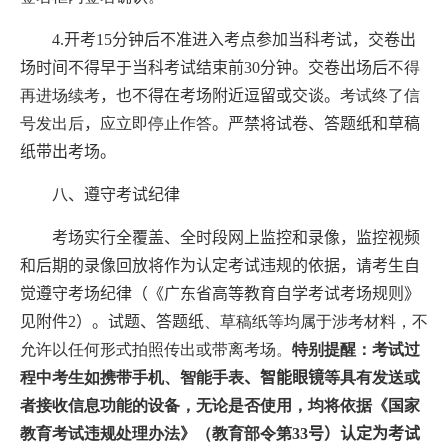
4.
开考15
分钟后不准进入考点参加当科考试，交卷出
场时间不得早于当科考试结束前
30
分钟
。交卷出场后
不得
再进场续考
，也不得在考场附近逗留或交谈。
考试终了信
号发出后
，
应立即停止作答
。
严禁将试卷、答题纸和草稿
纸带出考场。
八、遵守考试纪律
考场实行全覆盖、全时段网上监控和录像，监控视频
和后期的录像回放将作为认定考试违规的依据，请考生自
觉遵守考场纪律（《广东省高等教育自学考试考场规则》
见附件
2
）。试题、答题
纸
、草稿纸等均属于涉考材料，不
允许以任何形式拍照传出或带离考场。
特别提醒：考试过
程中考生如携带手机、智能手表
、
智能眼镜
等具有发送或
者接收信息功能的设备，无论是否使用，均将依据《国家
教育考试违规处理办法》（教育部令第
33
号）认定为考试