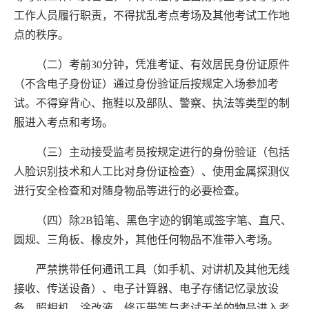
工作人员履行职责，不得扰乱考点考场及其他考试工作地
点的秩序。
（二）考前
30
分钟，凭准考证、有效居民身份证原件
（不含电子身份证）通过身份验证后按规定入场参加考
试。不得穿背心、拖鞋以及部队、警察、执法等类型的制
服进入考点和考场。
（三）主动接受监考员按规定进行的身份验证（包括
人脸识别技术和人工比对身份证检查）、使用金属探测仪
进行安全检查和对随身物品等进行的必要检查。
（四）除
2B
铅笔、黑色字迹的钢笔或签字笔、直尺、
圆规、三角板、橡皮外，其他任何物品不准带入考场。
严禁携带任何通讯工具（如手机、对讲机及其他无线
接收、传送设备）、电子计算器、电子存储记忆录放设
备、照相机、涂改液、修正带等与考试无关的物品进入考