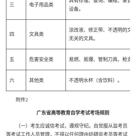
具有存储、查询、编程、录音
三
电子用品类
设备。
涂改液、修正带、不透明的文
四
文具类
无关的文具。
五
危害安全类
易燃、易爆、管制刀具、枪支
六
其他类
不透明水杯（含饮料）。
附件
2
广东省高等教育自学考试考场规则
（一）考生应诚信考试，遵规守纪。自觉服从监考员
等考试工作人员管理，不得以任何理由妨碍监考员等考试