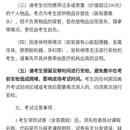
（三）请考生切勿携带过多或贵重（价值超过
200
元）
的个人物品。考点为考生提供物品存放处（装有摄像
头），但不负责物品的保管，若存放物品出现丢失、错拿
等情况，责任由考生自负。
（四）因身体特殊情况（如安装有心脏起搏器、金属
牙具、使用助听器、孕妇等）、坐轮椅等无法进行安检的
考生，请事先开具并携带由医疗机构出具的证明。
（五）
请考生预留足够时间进行安检，避免集中在考
前安检造成拥堵，影响进场考试时间。
考生因任何原因离
开考试封闭区域
或考场
后需要再次进入的，均须再次进行
安检。
七、考试注意事项
1.
考生领
到
试卷
（含答题纸）
后
，
须
先检查
核对
课程
名称、代码是否与报考
课程
相符
，
试卷
有无分发错误、缺