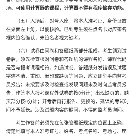
场。
可使用计算器的课程，计算器不得有程序储存功能。
（五）入场后，对号入座，将本人准考证、身份证放
在桌面左上角，以便核验。已到考生须在点名卡对应签名
框内签名确认，未签名者视为缺考。
（六）试卷由问卷和答题纸两部分组成。考生领到试
卷后，须先检查核对问卷和答题纸的课程名称、课程代码
是否与报考课程相符。如遇试卷、答题纸分发错误及试题
字迹不清、重印、漏印或缺页等问题，应立即举手向监考
员报告；未按要求及时检查或发现问题未及时向监考员报
告，作答本人报考课程外试卷的按
0
分计；出现缺页的，缺
页部分按
0
分计；开考后再行报告、更换的，延误的考试时
间不予延长。涉及试题内容的疑问，不得向监考员询问。
考生作答前必须先在每张答题纸规定的位置上正确、
清楚地填写本人准考证号、姓名、考点名称、考场号、座