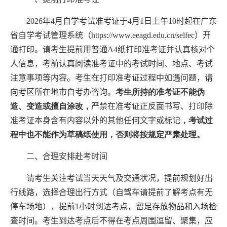
202
6
年
4
月自学考试准考证
于
4
月
1
日上午10
时起在广东
省自学考试管理系统（
https://www.eeagd.edu.cn/selfec
）开
通打印。请考生提前用普通
A4
纸打印准考证并认真核对个
人信息，考前认真阅读准考证中的考试时间、地点、考试
注意事项等内容。考生在打印准考证过程中如遇问题，请
向考区所在地市自考办咨询。
考生所持的准考证不能伪
造、变造或擅自涂改，
严禁在准考证正反面书写、打印除
准考证本身含有内容以外的其他任何文字或标记
，考试过
程中也不能作为草稿纸使用，否则将按规定严肃处理。
二、合理安排赴考时间
请考生
关注考试当天天气及交通状况，提前
规划好出
行线路，选择合理出行方式（自驾车请提前了解考点有无
停车场地），提前
1
小时到达考点，留足存放物品和入场检
查时间。考生到达考点后不得在考点周围逗留、聚集，应