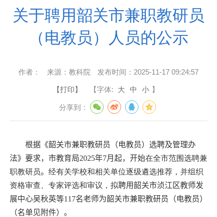
关于聘用韶关市兼职教研员
（电教员）人员的公示
作者：
来源：
教科院
发布时间：
2025-11-17 09:24:57
【打印】
【字体:
大
中
小
】
分享到：
根据《韶关市兼职教研员（电教员）选聘及管理办
法》要求，
市教育局
2025
年
7
月起，开始
在全市范围选聘兼
职教研员
。
经有关学校和相关单位逐级遴选推荐，并组织
资格审查、专家评选和审议，拟
聘用韶关市浈江区教师发
展中心吴秋英等
117
名老师为韶关市兼职教研员（电教员）
（名单见附件）。