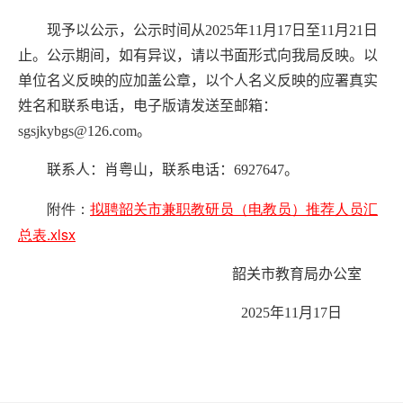
现予以公示，公示时间从
2025
年
11
月
17
日至
11
月
21
日
止。公示期间，如有异议，请以书面形式向我局反映。以
单位名义反映的应加盖公章，以个人名义反映的应署真实
姓名和联系电话，电子版请发送至邮箱：
sgsjkybgs@126.com
。
联系人：肖粤山，联系电话：
6927647
。
拟聘韶关市兼职教研员（电教员）推荐人员汇
附件：
总表.xlsx
韶关市教育局办公室
2025
年
11
月
17
日