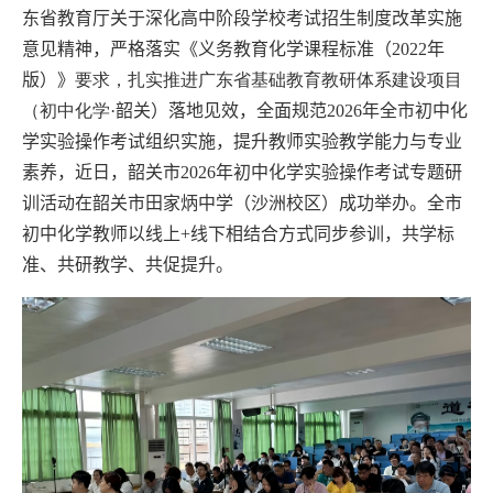
东省教育厅关于深化高中阶段学校考试招生制度改革实施
意见精神，严格落实《义务
教育
化学课程标准（
2022
年
版）》
要求，扎实推进广东省基础教育教研体系建设项目
（初中化学·
韶关）落地见效，全面规范
2026
年全市初中化
学实验操作考试组织实施，提升教师实验教学能力与专业
素养，近
日，韶关市
2026
年初中化学实验操作考试专题研
训活动在韶关市田家炳中学（沙洲校区）成功举办。全市
初中化学教师以线上
+
线下相结合方式同步参训，共学标
准、共研教学、共促提升。