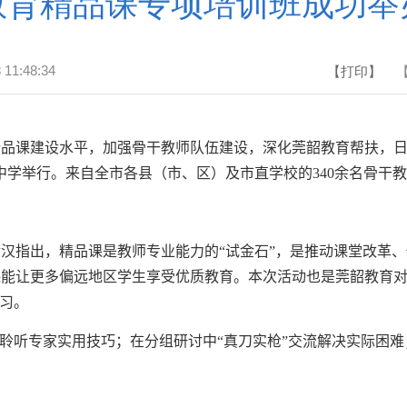
教育精品课专项培训班成功举
 11:48:34
【打印】
精品课建设水平，加强骨干教师队伍建设，深化莞韶教育
帮扶
，
中学举行。来自全市各县（市、区）及市直学校的
340
余名骨干教
指出，精品课是教师专业能力的“试金石”，是推动课堂改革、
课能让更多偏远地区学生享受优质教育。本次活动也是莞韶教育
学习。
听专家实用技巧；在分组研讨中“真刀实枪”交流解决实际困难