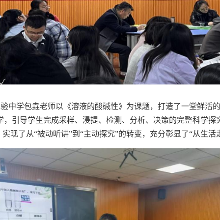
中学包垚老师以《溶液的酸碱性》为课题，打造了一堂鲜活的
学，引导学生完成采样、浸提、检测、分析、决策的完整科学探
，实现了从
“
被动听讲
”
到
“
主动探究
”
的转变，充分彰显了
“
从生活