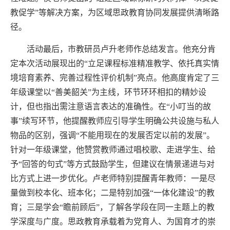
教促学”等解决方案，为区域思政教育协同发展提供清晰路
径。
活动最后，市教研员卢升老师作总结发言。他充分肯
定本次活动展现出的“立足课程标准精准教学、依托真实情
境培育素养、完善过程性评价机制”亮点。他高度肯定了三
年级课堂以“善美韶关”为主线，环节环环相扣的精妙设
计，但也指出需注意语言表达的准确性。在“小叮当的故
事”续写环节，他提醒教师应引导学生明确公共设施与私人
物品的区别，强调“不能用现在的发展否定以前的发展”。
针对一年级课堂，他赞赏教师通过唱校歌、走进学生、给
予“回答的句式”等方式鼓励学生，但建议在情景递进与对
比方式上进一步优化。卢老师特别提醒青年教师：一是尽
量做到校本化、班本化；二是特别加强“一体化建设”的教
育；三是学会“瞻前顾后”，了解各学段在同一主题上的教
学深度与广度。思政教育承载着为党育人、为国育才的崇