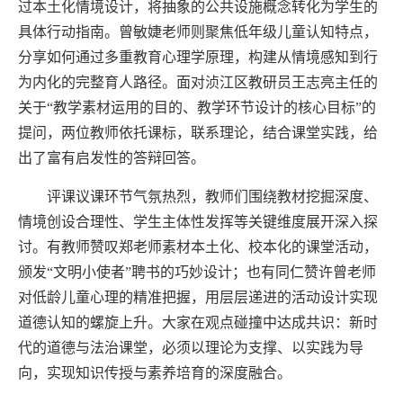
过本土化情境设计，将抽象的公共设施概念转化为学生的
具体行动指南。曾敏婕老师则聚焦低年级儿童认知特点，
分享如何通过多重教育心理学原理，构建从情境感知到行
为内化的完整育人路径。面对浈江区教研员王志亮主任的
关于“教学素材运用的目的、教学环节设计的核心目标”的
提问，两位教师依托课标，联系理论，结合课堂实践，给
出了富有启发性的答辩回答。
评课议课环节气氛热烈，教师们围绕教材挖掘深度、
情境创设合理性、学生主体性发挥等关键维度展开深入探
讨。有教师赞叹郑老师素材本土化、校本化的课堂活动，
颁发“文明小使者”聘书的巧妙设计；也有同仁赞许曾老师
对低龄儿童心理的精准把握，用层层递进的活动设计实现
道德认知的螺旋上升。大家在观点碰撞中达成共识：新时
代的道德与法治课堂，必须以理论为支撑、以实践为导
向，实现知识传授与素养培育的深度融合。