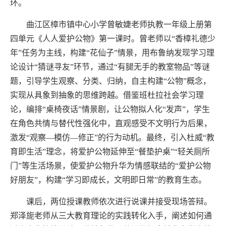
环。
曲江区樟市镇中心小学曾敏婕老师执教一年级上册第
四单元《人人爱护公物》第一课时。曾老师以“香樟礼德少
年”任务为主线，构建“花仙子”情景，用布鲁纳发现学习理
论设计“猜谜寻友”环节，通过“有腿无手的教室物品”等谜
题，引导学生观察、分类、归纳，自主构建“公物”概念，
实现从具象到抽象的思维跨越。借鉴班杜拉社会学习理
论，编排“桌椅夜话”情景剧，让公物拟人化“发声”，学生
在角色共情与替代性强化中，直观感受不文明行为后果，
激发“观察—模仿—修正”的行为动机。最终，引入杜威“教
育即生活”理念，将爱护公物延伸至“餐垫护桌”“轻关厕所
门”等生活场景，使爱护公物升华为情感联结的“爱护公物
好朋友”，构建“学习即成长，文明即日常”的教育生态。
课后，两位授课教师依次进行说课并接受现场答辩。
郑泽旎老师从三大教育理论的实践转化入手，阐述如何通