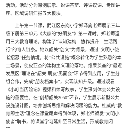
活动。活动分为课例展示、说课答辩、评课议课、专题讲
座、区域调研汇报五大板块。
上午第一节课，武江区东岗小学郑泽旎老师展示三年
级下册第三单元《大家的“好朋友”》第一课时。郑老师运
用三大教育理论，构建了“认知建构—协作提升—生活践
行”的育人链条。她以韶关“创文”为背景，通过“文明小使
者招募”任务情境，将“公共设施”概念转化为学生熟悉的本
土场景，使皮亚杰的建构主义理论落地。维果茨基的“最近
发展区”理论在“韶关‘朋友’见面会”环节得到应用，学生分
组合作，完成“朋友档案卡”，实现认知升级。通过观看
《小叮当历险记》视频和续写故事，学生深刻体会公共设
施的重要性。在“创想韶关
2050”
环节，学生展示新型公共
设施设计图，培养创新思维和解决问题的能力。杜威的“教
育即生活”理念在课堂尾声得到体现，郑老师颁发“文明小
使者”聘书，将课堂学习延伸至日常生活，形成教育闭