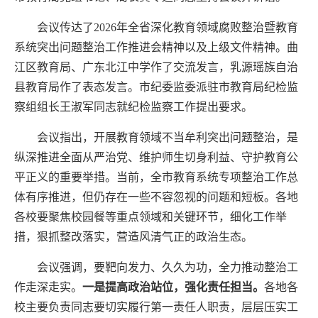
会议传达了
2026
年全省深化教育领域腐败整治暨教育
系统突出问题整治工作推进会精神以及
上级文件精神。
曲
江区教育局、广东北江中学作了交流发言，乳源瑶族自治
县教育局作了表态发言。市纪委监委派驻市教育局纪检监
察组组长王淑军同志就纪检监察工作提出要求。
会议指出，开展教育领域不当牟利突出问题整治
，
是
纵深推进全面从严治党、维护师生切身利益、守护教育公
平正义的重要举措。当前，全市教育系统专项整治工作总
体有序推进，但
仍存在一些不容忽视的问题和短板。
各地
各校要聚焦校园餐等重点领域
和关键环节
，
细化工作举
措，狠抓整改落实，
营造风清气正的政治生态
。
会议强调，
要
靶向发力、久久为功，全力推动整治工
作走深走实。
一是提高政治站位，强化责任担当。
各地各
校主要负责同志要切实履行第一责任人职责，
层层压实工