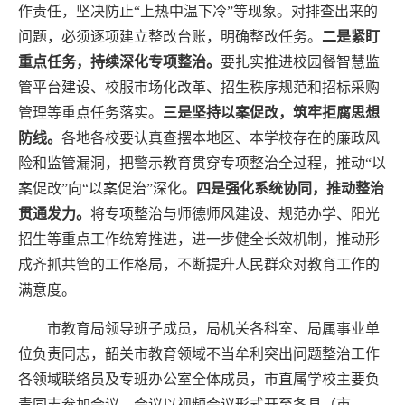
作责任，坚决防止“上热中温下冷”等现象。
对排查出来的
问题，必须逐项建立
整改
台账
，明确整改任务
。
二是紧盯
重点任务，持续深化专项整治。
要
扎实推进校园餐智慧监
管平台建设、校服市场化改革、招生秩序规范和招标采购
管理等重点任务落实
。
三是坚持以案促改，筑牢拒腐思想
防线。
各地各校要认真查摆本地区、本学校存在的廉政风
险和监管漏洞，
把警示教育贯穿专项整治全过程，推动“以
案促改”向“以案促治”深化。
四是强化系统协同，推动整治
贯通发力。
将专项整治与师德师风建设、规范办学、阳光
招生等重点工作统筹推进，进一步健全长效机制，推动形
成齐抓共管的工作格局，不断提升人民群众对教育工作的
满意度。
市教育局领导班子成员，局机关各科室、局属事业单
位负责同志，
韶关市教育领域不当牟利突出问题整治工作
各领域联络员及专班办公室全体成员，
市直属学校主要负
责同志参加会议。会议以视频会议形式开至各县（市、