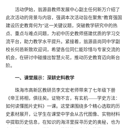
活动伊始，翁源县教师发展中心副主任何新万介绍了
此次活动的背景与内容，强调本次活动旨在聚焦“教育强国
建设历史教育何为”这一关键议题，突破教学研究中的热
点、重点与难点问题，为初中历史教师搭建优质的学习交
流平台，助力教学水平提升
。
紧接着，翁源县尚同中学副
校长何邑新致欢迎词
，
希望各位同仁能珍惜与专家交流的
机会，在研讨中碰撞出智慧火花，推动历史教育迈向新台
阶。
一、
课堂展示：深耕史料教学
珠海市高新区教研员李文宏老师带来了七年级下册
《帝王将相，俱往矣。证物不言，有玄机——学史方法：
如何读懂图片史料》一课。这堂课围绕多个精心选取的历
史素材展开，让学生在课堂中学会从古代图像、实物材料
中提取历史信息，在知识的海洋里探寻历史的奥秘，也为