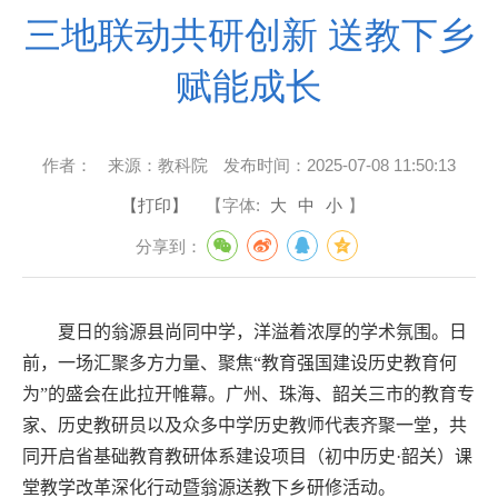
三地联动共研创新 送教下乡
赋能成长
作者：
来源：
教科院
发布时间：
2025-07-08 11:50:13
【打印】
【字体:
大
中
小
】
分享到：
夏日的翁源县尚同中学，洋溢着浓厚的学术氛围。日
前
，一场汇聚多方力量、聚焦“教育强国建设历史教育何
为”的盛会在此拉开帷幕。广州、珠海、韶关三市的教育专
家、历史教研员以及众多
中学
历史教师代表齐聚一堂，共
同开启省
基础教育
教研
体系建设项目
（
初中历史
·
韶关）课
堂教学改革深化行动暨翁源送教下乡研修活动
。