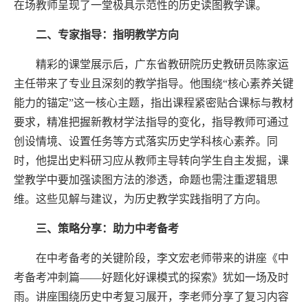
在场教师呈现了一堂极具示范性的历史读图教学课。
二、
专家指导：指明教学方向
精彩的课堂展示后，广东省教研院历史教研员陈家运
主任带来了专业且深刻的教学指导。他围绕“
核心素养关键
能力的锚定
”这一核心主题
，
指出课程紧密贴合课标与教材
要求，精准把握新教材学法指导的变化
，
指导
教师可通过
创设情境、设置任务等方式落实历史学科核心素养。同
时，他提出史料研习应从教师主导转向学生自主发掘，课
堂教学中要加强读图方法的渗透，命题也需注重逻辑思
维。这些见解与建议，为历史教学实践指明了方向。
三、
策略分享：助力中考备考
在中考备考的关键阶段，李文宏老师带来的讲座《中
考备考冲刺篇——好题化好课模式的探索》犹如一场及时
雨。讲座围绕历史中考复习展开，
李老师
分享了复习内容