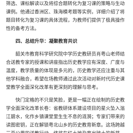
筛选、课标解读以及将综合题转化为复习课的策略与生动
课例。他通过香洲区、珠海模考题等实例，详细介绍了将
题目转化为复习课的具体流程，为教师们提供了极具操作
性的备考方法。
四、
总结升华：凝聚教育共识
韶关市教育科学研究院中学历史教研员肖粤山
老师结
合送教专家
的
授课和
讲座指出历史教学应
有
深度、广度与
温度，教学质量的体现是多元的，历史教学还应注重与其
他学科融合
，
希望
在场教师
通过此次活动
对
新时代
历史
课
堂
教学全面
深化改革
有更深刻的理解与思考。
快门定格的不只是笑脸，更是一幅正在绘制的
历史教
学全面深化改革
长卷：省教研
体系建设项目
的星火坠入滃
江碧水，化作乡镇课堂里生生不息的涟漪；专家们带来的
读图密钥，正在解锁粤北山乡的历史教育新章。这场跨越