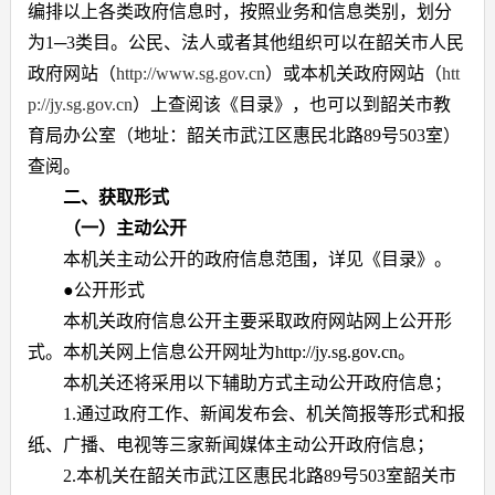
编排以上各类政府信息时，按照业务和信息类别，划分
为
1─3
类目。公民、法人或者其他组织可以在韶关市人民
政府网站（
http://www.sg.gov.cn
）或本机关政府网站（
htt
p://jy.sg.gov.cn
）上查阅该《目录》，也可以到韶关市教
育局办公室（地址：韶关市武江区惠民北路
89
号
503
室）
查阅。
二、获取形式
（一）主动公开
本机关主动公开的政府信息范围，详见《目录》。
●
公开形式
本机关政府信息公开主要采取政府网站网上公开形
式。本机关网上信息公开网址为
http://jy.sg.gov.cn
。
本机关还将采用以下辅助方式主动公开政府信息；
1.
通过政府工作、新闻发布会、机关简报等形式和报
纸、广播、电视等三家新闻媒体主动公开政府信息；
2.
本机关在韶关市武江区惠民北路
89
号
503
室韶关市