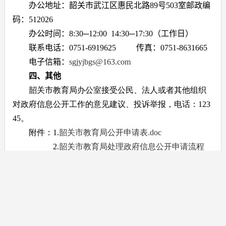
办公地址：韶关市武江区惠民北路
89
号
503
室
邮政编
码：
512026
办公时间：
8
:
3
0─12:
0
0 14:
3
0─17:
3
0
（工作日）
联系电话：
0751-6919625
传
真：
0751-8631665
电子信箱：
sgjyjbgs@163.com
四、其他
韶关市教育局办公室接受公民、法人或者其他组织
对政府信息公开工作的意见建议、投诉举报，电话：123
45。
附件：1.
韶关市教育局公开申请表.doc
2.
韶关市教育局处理政府信息公开申请流程
图.wps