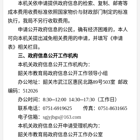
本机关依申请提供政府信息的检索、复制、邮寄等
成本费用收费标准依照国家物价与财政部门制定的标准
执行，我局不另行收取费用。
申请公开政府信息的公民，确有经济困难的，本人
可向本机关提出减免相关费用的申请，并填写《申请
表》相关栏目。
三、政府信息公开工作机构
本机关政府信息公开工作机构为：
韶关市教育局政府信息公开工作领导小组
办公地址：韶关市武江区惠民北路
89
号
503
室 邮政
编码：
512026
办公时间：
8
:
3
0─12:
0
0 14:
3
0─17:
3
0
（工作日）
联系电话：
0751-6919625
传
真：
0751-8631665
电子信箱：
sgjyjbgs@163.com
本机关政府信息公开申请受理机构为：
韶关市教育局政府信息公开工作办公室